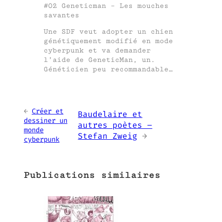
#02 Geneticman – Les mouches
savantes
Une SDF veut adopter un chien
génétiquement modifié en mode
cyberpunk et va demander
l’aide de GeneticMan, un.
Généticien peu recommandable…
←
Créer et
Baudelaire et
dessiner un
autres poètes –
monde
Stefan Zweig
→
cyberpunk
Publications similaires