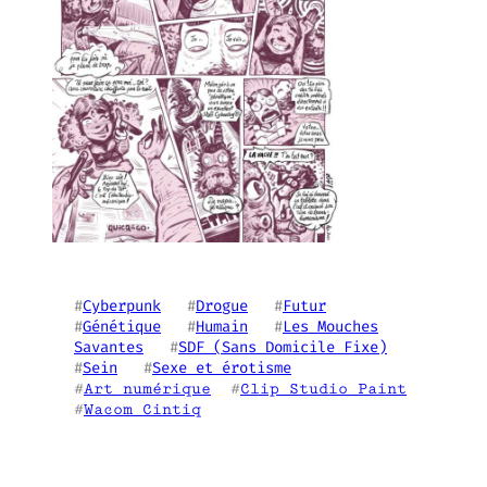
#
Cyberpunk
   #
Drogue
   #
Futur
#
Génétique
   #
Humain
   #
Les Mouches
Savantes
   #
SDF (Sans Domicile Fixe)
#
Sein
   #
Sexe et érotisme
#
Art numérique
  #
Clip Studio Paint
#
Wacom Cintiq