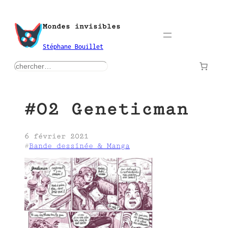
Aller
au
Mondes invisibles
contenu
Stéphane Bouillet
rechercher
#02 Geneticman
6 février 2021
#
Bande dessinée & Manga