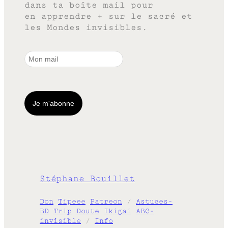
dans ta boîte mail pour
en apprendre + sur le sacré et
les Mondes invisibles.
Stéphane Bouillet
Don
Tipeee
Patreon
/
Astuces-
BD
Trip
Doute
Ikigai
ABC-
invisible
/
Info