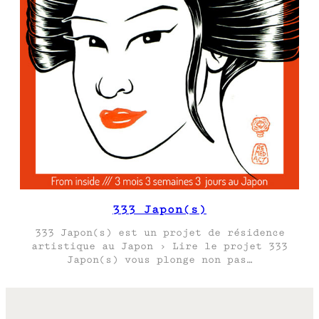
333 Japon(s)
333 Japon(s) est un projet de résidence
artistique au Japon › Lire le projet 333
Japon(s) vous plonge non pas…