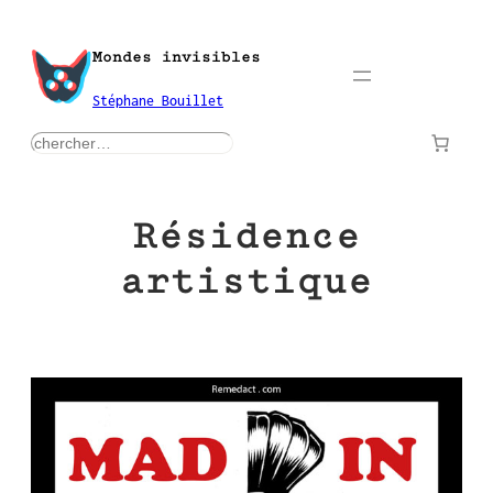
Aller
au
Mondes invisibles
contenu
Stéphane Bouillet
rechercher
Résidence
artistique