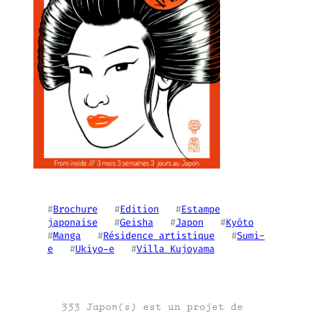
#
Brochure
   #
Edition
   #
Estampe
japonaise
   #
Geisha
   #
Japon
   #
Kyōto
#
Manga
   #
Résidence artistique
   #
Sumi-
e
   #
Ukiyo-e
   #
Villa Kujoyama
333 Japon(s)
est un projet de