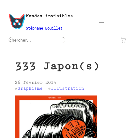
Aller
au
Mondes invisibles
contenu
Stéphane Bouillet
rechercher
333 Japon(s)
26 février 2014
#
Graphisme
  #
Illustration