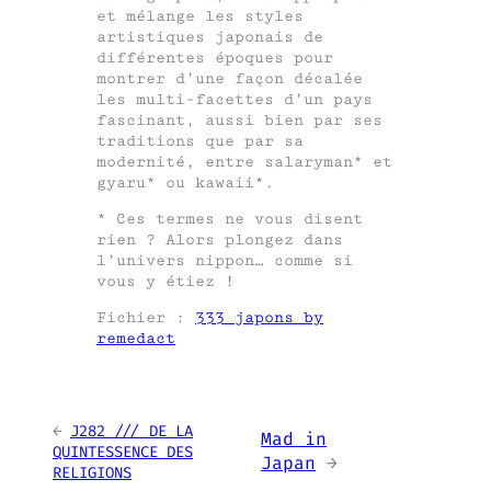
et mélange les styles
artistiques japonais de
différentes époques pour
montrer d’une façon décalée
les multi-facettes d’un pays
fascinant, aussi bien par ses
traditions que par sa
modernité, entre salaryman* et
gyaru* ou kawaii*.
* Ces termes ne vous disent
rien ? Alors plongez dans
l’univers nippon… comme si
vous y étiez !
Fichier :
333 japons by
remedact
←
J282 /// DE LA
Mad in
QUINTESSENCE DES
Japan
→
RELIGIONS