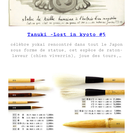
Tanuki -Lost in kyoto #5
célèbre yokai rencontré dans tout le Japon
sous forme de statue, cet espèce de raton-
laveur (chien viverrin), joue des tours,…