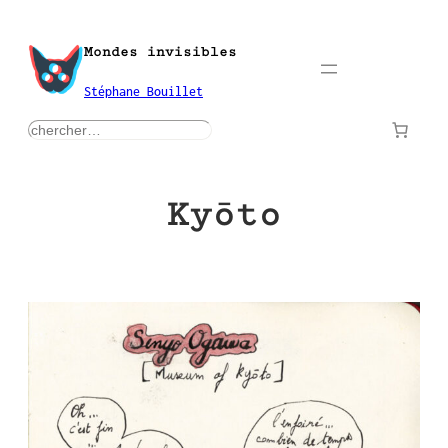
Aller
au
Mondes invisibles
contenu
Stéphane Bouillet
rechercher
Kyōto