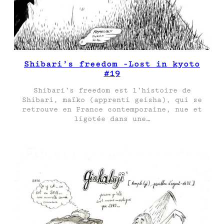
Shibari’s freedom -Lost in kyoto
#19
Shibari’s freedom est l’histoire de
Shibari, maïko (apprenti geisha), qui se
retrouve en France contemporaine, nue et
ligotée dans une…