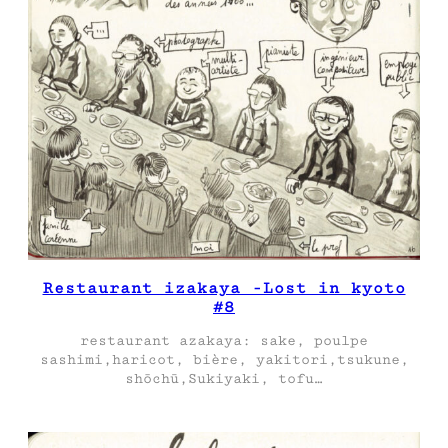
Restaurant izakaya -Lost in kyoto
#8
restaurant azakaya: sake, poulpe
sashimi,haricot, bière, yakitori,tsukune,
shōchū,Sukiyaki, tofu…