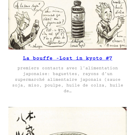
La bouffe -Lost in kyoto #7
premiers contacts avec l’alimentation
japonaise: baguettes, rayons d’un
supermarché alimentaire japonais (sauce
soja, miso, poulpe, huile de colza, huile
de…