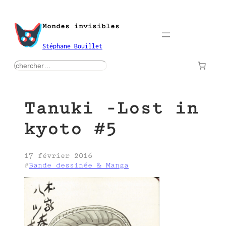
Aller
au
Mondes invisibles
contenu
Stéphane Bouillet
rechercher
Tanuki -Lost in
kyoto #5
17 février 2016
#
Bande dessinée & Manga