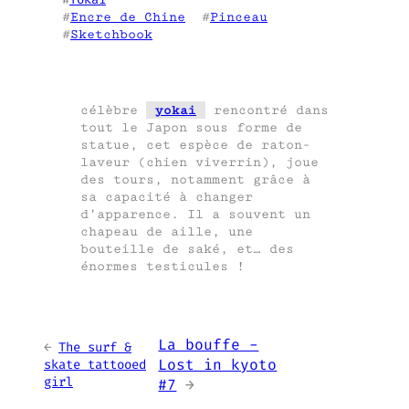
#
Encre de Chine
  #
Pinceau
#
Sketchbook
célèbre
yokai
rencontré dans
tout le Japon sous forme de
statue, cet espèce de raton-
laveur (chien viverrin), joue
des tours, notamment grâce à
sa capacité à changer
d’apparence. Il a souvent un
chapeau de aille, une
bouteille de saké, et… des
énormes testicules !
La bouffe -
←
The surf &
Lost in kyoto
skate tattooed
girl
#7
→