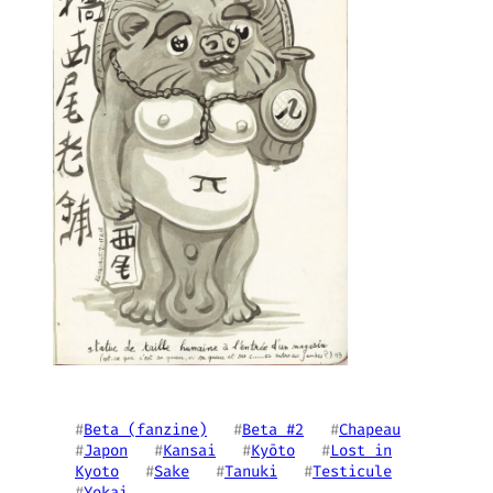
#
Beta (fanzine)
   #
Beta #2
   #
Chapeau
#
Japon
   #
Kansai
   #
Kyōto
   #
Lost in
Kyoto
   #
Sake
   #
Tanuki
   #
Testicule
#
Yokai