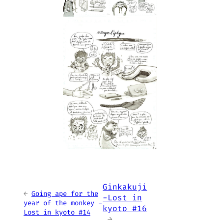
Ginkakuji
←
Going ape for the
-Lost in
year of the monkey -
kyoto #16
Lost in kyoto #14
→