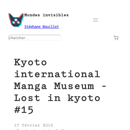
Aller
au
Mondes invisibles
contenu
Stéphane Bouillet
rechercher
Kyoto
international
Manga Museum -
Lost in kyoto
#15
17 février 2016