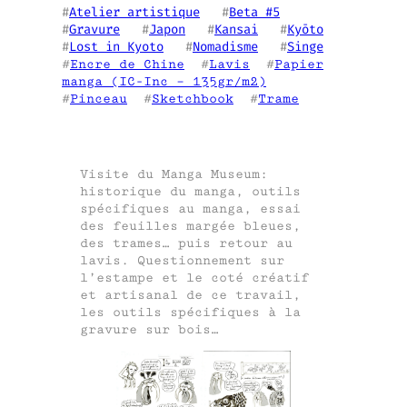
#
Atelier artistique
   #
Beta #5
#
Gravure
   #
Japon
   #
Kansai
   #
Kyōto
#
Lost in Kyoto
   #
Nomadisme
   #
Singe
#
Encre de Chine
  #
Lavis
  #
Papier
manga (IC-Inc – 135gr/m2)
#
Pinceau
  #
Sketchbook
  #
Trame
Visite du Manga Museum:
historique du manga, outils
spécifiques au manga, essai
des feuilles margée bleues,
des trames… puis retour au
lavis. Questionnement sur
l’estampe et le coté créatif
et artisanal de ce travail,
les outils spécifiques à la
gravure sur bois…