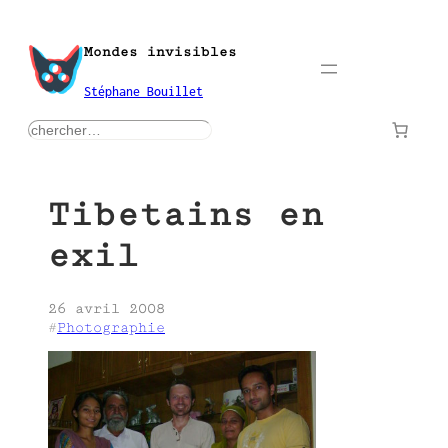
Aller
au
Mondes invisibles
contenu
Stéphane Bouillet
rechercher
Tibetains en
exil
26 avril 2008
#
Photographie