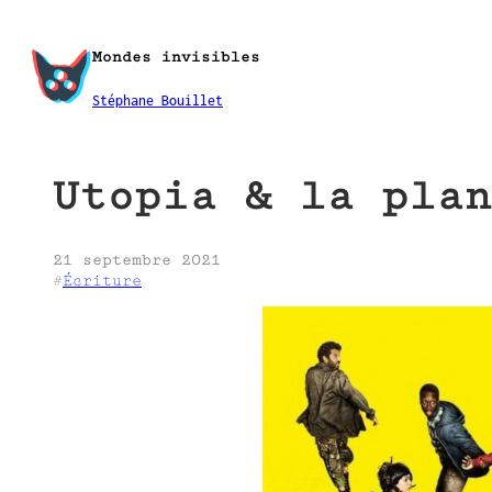
Aller
au
Mondes invisibles
contenu
Stéphane Bouillet
Utopia & la plan
21 septembre 2021
#
Écriture