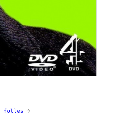
s folles
→