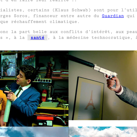
ialistes, certains (Klaus Schwab) sont pour l’uti
orges Soros, financeur entre autre du
Guardian
qui 
que réchauffement climatique.
onc la part belle aux conflits d’intérêt, aux pea
es », à la
santé
, à la médecine technocratique, 