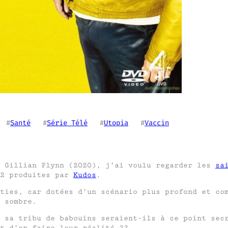
  #
Santé
   #
Série Télé
   #
Utopia
   #
Vaccin
t Gillian Flynn (2020), j’ai voulu regarder les
sa
 2 produites par
Kudos
.
ties, car dotées d’un scénario plus profond et co
 sombre.
 sa tribu de babouins seraient-ils à ce point sec
t d’en faire leur réalité ??