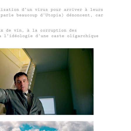
lisation d’un virus pour arriver à leurs
parle beaucoup d’Utopia) dénoncent, car
ux de vin, à la corruption des
à l’idéologie d’une caste oligarchique