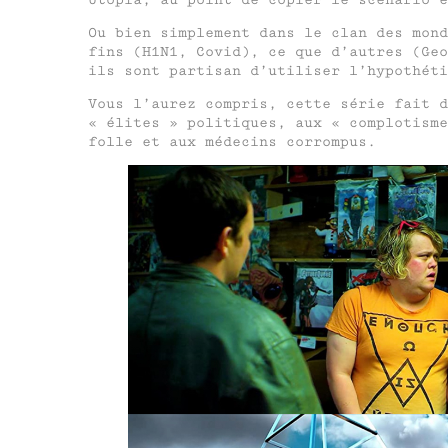
Ou bien simplement dans le clan des mond
fins (H1N1, Covid), ce que d’autres (Ge
ils sont partisan d’utiliser l’hypothéti
Vous l’aurez compris, cette série fait d
« élites » politiques, aux « complotism
folle et aux médecins corrompus.