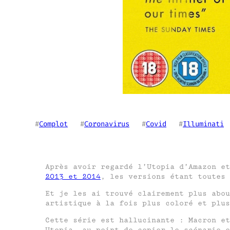
#
Complot
   #
Coronavirus
   #
Covid
   #
Illuminati
 
Après avoir regardé l’Utopia d’Amazon e
2013 et 2014
, les versions étant toutes
Et je les ai trouvé clairement plus abou
artistique à la fois plus coloré et plus
Cette série est hallucinante : Macron et
Utopia, au point de copier le scénario e