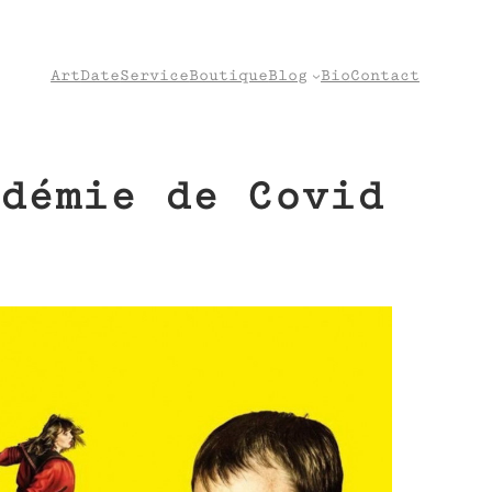
Art
Date
Service
Boutique
Blog
Bio
Contact
démie de Covid