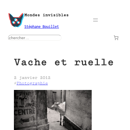
Aller
au
Mondes invisibles
contenu
Stéphane Bouillet
rechercher
Vache et ruelle
2 janvier 2012
#
Photographie