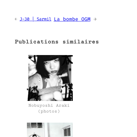
La bombe OGM
→
←
J-30 | Sarmil
Publications similaires
Nobuyoshi Araki
(photos)