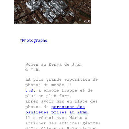
#
Photographe
Women au Kenya de J.R.
© J.R.
LA plus grande exposition de
photos du monde !!
J.R.
a encore frappé et de
plus en plus fort,
après avoir mis en place des
photos de
personnes des
banlieues prises au 28mm
,
il a réussi avec Marco à
afficher des affiches géantes
d’Israéliens et Palestiniens