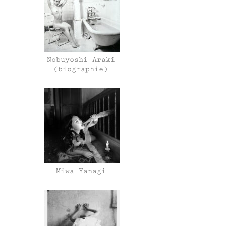
Nobuyoshi Araki
(biographie)
Miwa Yanagi