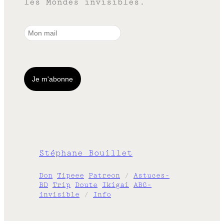
les Mondes invisibles.
Stéphane Bouillet
Don
Tipeee
Patreon
/
Astuces-
BD
Trip
Doute
Ikigai
ABC-
invisible
/
Info