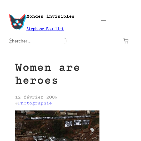
Aller
au
Mondes invisibles
contenu
Stéphane Bouillet
rechercher
Women are
heroes
12 février 2009
#
Photographie