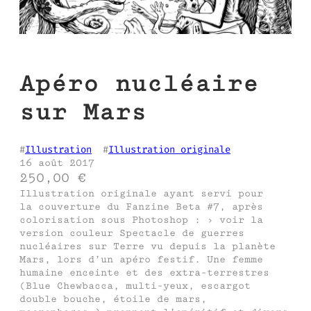
Apéro nucléaire
sur Mars
#
Illustration
  #
Illustration originale
16 août 2017
250,00
€
Illustration originale ayant servi pour
la couverture du Fanzine Beta #7, après
colorisation sous Photoshop : › voir la
version couleur Spectacle de guerres
nucléaires sur Terre vu depuis la planète
Mars, lors d’un apéro festif. Une femme
humaine enceinte et des extra-terrestres
(Blue Chewbacca, multi-yeux, escargot
double bouche, étoile de mars,