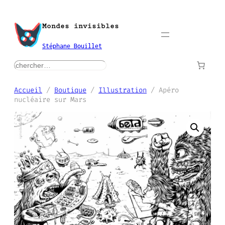
Aller
au
Mondes invisibles
contenu
Stéphane Bouillet
rechercher
Accueil
/
Boutique
/
Illustration
/ Apéro
nucléaire sur Mars