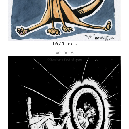
16/9 cat
40,00
€