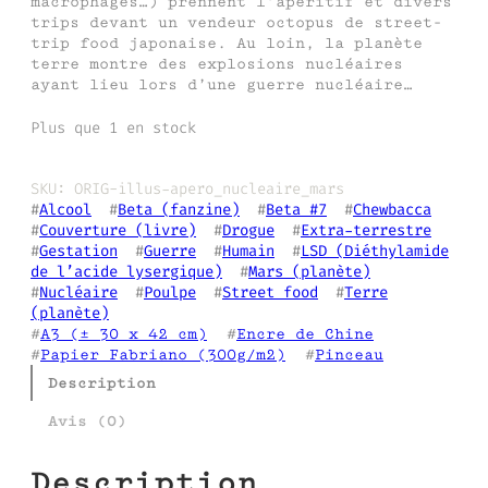
macrophages…) prennent l’apéritif et divers
trips devant un vendeur octopus de street-
trip food japonaise. Au loin, la planète
terre montre des explosions nucléaires
ayant lieu lors d’une guerre nucléaire…
Plus que 1 en stock
SKU:
ORIG-illus-apero_nucleaire_mars
#
Alcool
  #
Beta (fanzine)
  #
Beta #7
  #
Chewbacca
#
Couverture (livre)
  #
Drogue
  #
Extra-terrestre
#
Gestation
  #
Guerre
  #
Humain
  #
LSD (Diéthylamide
de l’acide lysergique)
  #
Mars (planète)
#
Nucléaire
  #
Poulpe
  #
Street food
  #
Terre
(planète)
#
A3 (± 30 x 42 cm)
  #
Encre de Chine
#
Papier Fabriano (300g/m2)
  #
Pinceau
Description
Avis (0)
Description