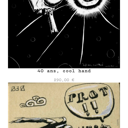
40 ans, cool hand
290,00
€