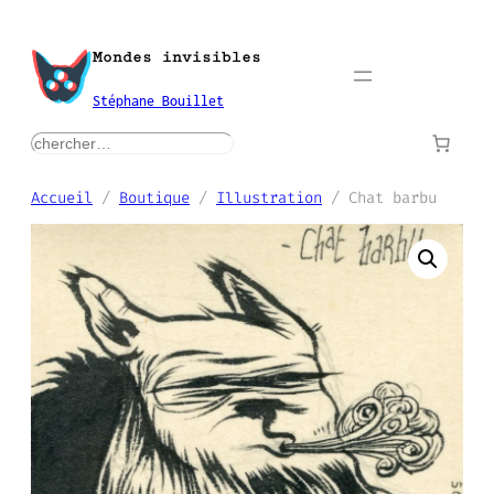
Aller
au
Mondes invisibles
contenu
Stéphane Bouillet
rechercher
Accueil
/
Boutique
/
Illustration
/ Chat barbu