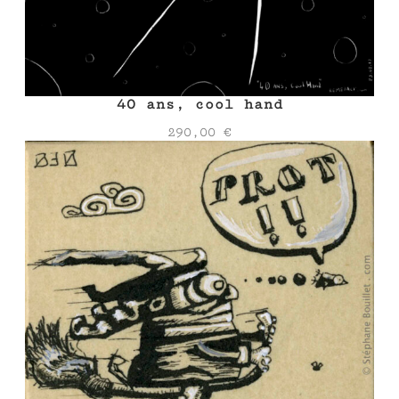
40 ans, cool hand
290,00
€