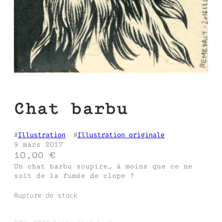
Chat barbu
#
Illustration
  #
Illustration originale
9 mars 2017
10,00
€
Un chat barbu soupire… à moins que ce ne
soit de la fumée de clope ?
Rupture de stock