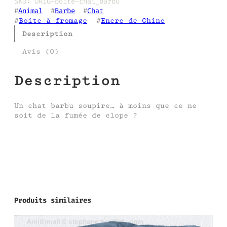
SKU:
ORIG-boite-chat_barbu
#
Animal
  #
Barbe
  #
Chat
#
Boite à fromage
  #
Encre de Chine
Description
Avis (0)
Description
Un chat barbu soupire… à moins que ce ne
soit de la fumée de clope ?
Produits similaires