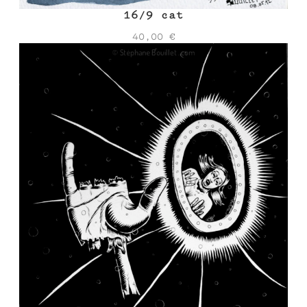
16/9 cat
40,00
€