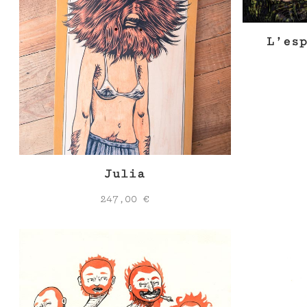
L’es
Julia
247,00
€