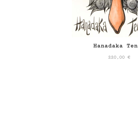
Hanadaka Ten
220,00
€