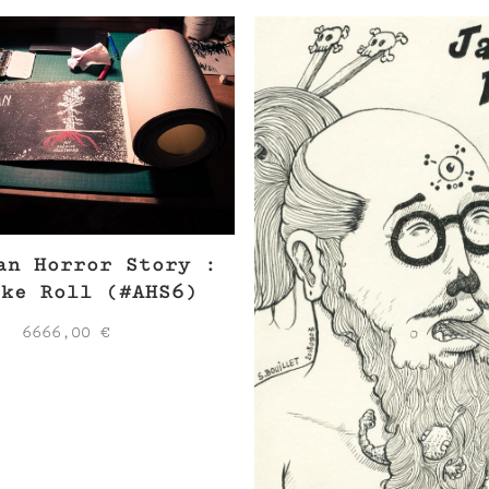
an Horror Story :
oke Roll (#AHS6)
6666,00
€