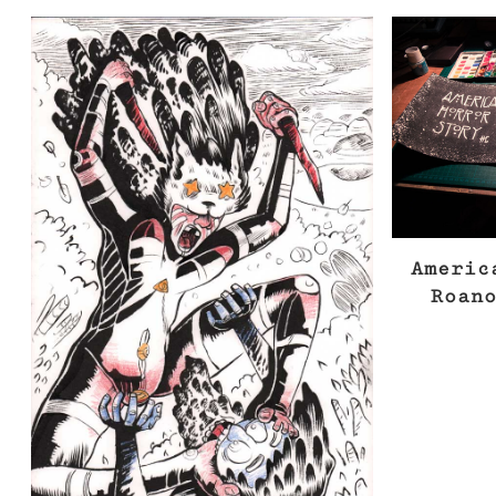
Americ
Roan