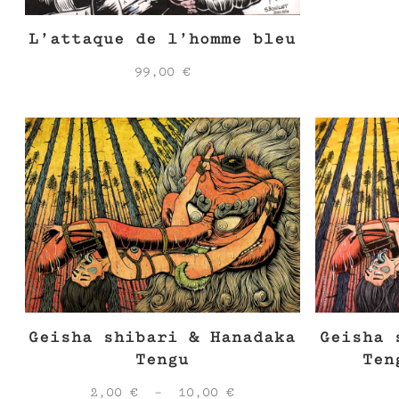
L’attaque de l’homme bleu
99,00
€
Geisha shibari & Hanadaka
Geisha 
Tengu
Ten
Plage
2,00
€
–
10,00
€