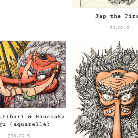
Jap the Pir
30,00
€
shibari & Hanadaka
gu (aquarelle)
390,00
€