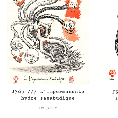
J365 /// L’impermanente
J
hydre sasabudique
180,00
€