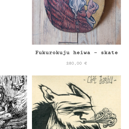
Fukurokuju heiwa – skate
280,00
€