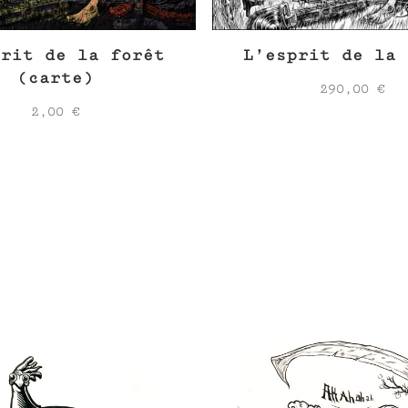
prit de la forêt
L’esprit de la 
(carte)
290,00
€
2,00
€