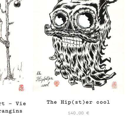
The Hip(st)er cool
rt – Vie
rangins
140,00
€