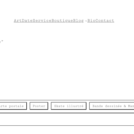
Art
Date
Service
Boutique
Blog
Bio
Contact
e”
arte postale
Poster
Skate illustré
Bande dessinée & Ma