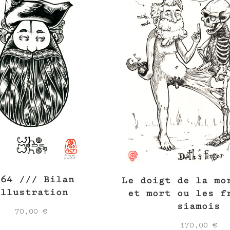
364 /// Bilan
Le doigt de la mo
illustration
et mort ou les f
siamois
70,00
€
170,00
€