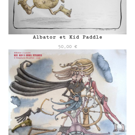
Albator et Kid Paddle
50,00
€