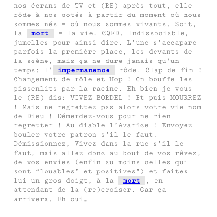
nos écrans de TV et (RE) après tout, elle
rôde à nos cotés à partir du moment où nous
sommes nés = où nous sommes vivants. Soit,
la
mort
= la vie. CQFD. Indissociable,
jumelles pour ainsi dire. L’une s’accapare
parfois la première place, les devants de
la scène, mais ça ne dure jamais qu’un
temps: l’
impermanence
rôde. Clap de fin !
Changement de rôle et Hop ! On bouffe les
pissenlits par la racine. Eh bien je vous
le (RE) dis: VIVEZ BORDEL ! Et puis MOURREZ
! Mais ne regrettez pas alors votre vie nom
de Dieu ! Démerdez-vous pour ne rien
regretter ! Au diable l’Avarice ! Envoyez
bouler votre patron s’il le faut,
Démissionnez, Vivez dans la rue s’il le
faut, mais allez donc au bout de vos rêvez,
de vos envies (enfin au moins celles qui
sont “louables” et positives”) et faites
lui un gros doigt, à la
mort
, en
attendant de la (re)croiser. Car ça
arrivera. Eh oui…