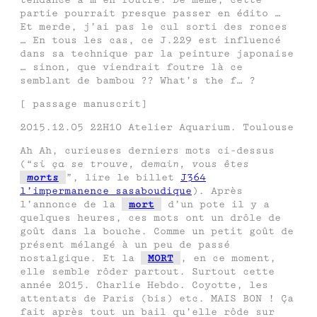
partie pourrait presque passer en édito …
Et merde, j’ai pas le cul sorti des ronces
… En tous les cas, ce J.229 est influencé
dans sa technique par la peinture japonaise
… sinon, que viendrait foutre là ce
semblant de bambou ?? What’s the f… ?
[ passage manuscrit]
2015.12.05 22H10 Atelier Aquarium. Toulouse
Ah Ah, curieuses derniers mots ci-dessus
(“
si ça se trouve, demain, vous êtes
morts
”, lire le billet
J364
l’impermanence sasaboudique
). Après
l’annonce de la
mort
d’un pote il y a
quelques heures, ces mots ont un drôle de
goût dans la bouche. Comme un petit goût de
présent mélangé à un peu de passé
nostalgique. Et la
MORT
, en ce moment,
elle semble rôder partout. Surtout cette
année 2015. Charlie Hebdo. Coyotte, les
attentats de Paris (bis) etc. MAIS BON ! Ça
fait après tout un bail qu’elle rôde sur