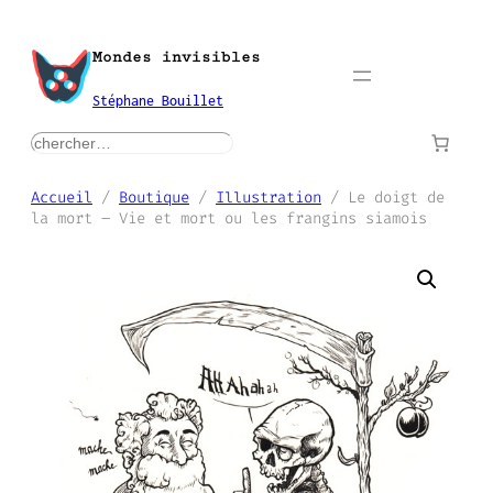
Aller
au
Mondes invisibles
contenu
Stéphane Bouillet
rechercher
Accueil
/
Boutique
/
Illustration
/ Le doigt de
la mort – Vie et mort ou les frangins siamois