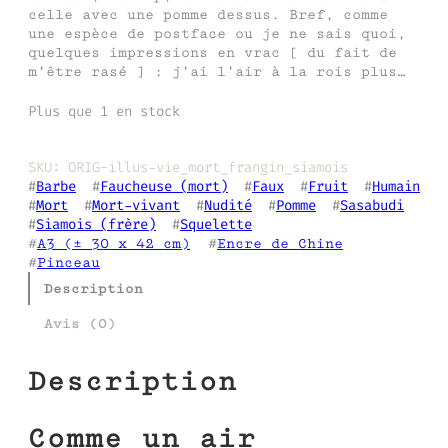
celle avec une pomme dessus. Bref, comme
une espèce de postface ou je ne sais quoi,
quelques impressions en vrac [ du fait de
m’être rasé ] : j’ai l’air à la rois plus…
Plus que 1 en stock
SKU:
ORIG-illus-vie_mort_frangin_siamois
#
Barbe
  #
Faucheuse (mort)
  #
Faux
  #
Fruit
  #
Humain
#
Mort
  #
Mort-vivant
  #
Nudité
  #
Pomme
  #
Sasabudi
#
Siamois (frère)
  #
Squelette
#
A3 (± 30 x 42 cm)
  #
Encre de Chine
#
Pinceau
Description
Avis (0)
Description
Comme un air