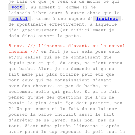
je fais ce que je veux ou du moins ce qui
sort
, au moment T, comme si je
laissais libre cours à autre chose que le
mental
, comme à une espèce d’
instinct
,
de spontanéité effectivement, à laquelle
j’ai gracieusement (et difficilement je
dois dire) ouvert la porte.
8 nov. /// l’inconnu… d’avant. ou le nouvel
inconnu ///
en fait je dis cela pour ceux
et/ou celles qui ne me connaissent que
depuis peu et qui, du coup, ne m’ont connu
que barbu. Alors je me demande si ça ne
fait même pas plus bizarre peur eux que
pour ceux qui me connaissaient d’avant,
avec des cheveux, et pas de barbe, ou
seulement celle qui gratte. Et ça me fait
penser qu’une des questions que l’on me
posait le plus était “ça doit gratter, non
?” Un peu comme si le fait de se laisser
pousser la barbe incluait aussi le fait
d’arrêter de se laver. Mais non. pas du
tout. C’est même plutôt l’inverse : après
avoir passé le cap repousse du poil sous la