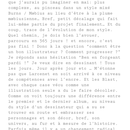
que j’aurais pu imaginer en mai: plus
complexe, au pinceau dans un style mixé
Burns / Mœbius au lieu d’être à la plume
mœbiusienne… Bref, petit décalage qui fait
lui-même partie du projet finalement… Et du
coup, trace de l’évolution de mon style.
Quel chemin, je dois bien l’avouer,
parcouru en 365 jours ! et encore, c’est
pas fini ! Donc à la question “comment être
un bon illustrateur ? Comment progresser ?”
Je réponds sans hésitation “Ben en forgeant
pardi !” Je veux dire en dessinant ! Tous
les jours. Jour après jour etc … M’étonne
pas que Larcenet en soit arrivé à ce niveau
de compétences avec l’encre. Et les Blast,
avec chaque case vécu comme une
illustration seule a du le faire décoller.
Comme on voit toujours une différence entre
le premier et le dernier album, au niveau
du style d’un dessinateur qui a su se
trouver en route et embrasser ses
personnages et son décor, bref, son
univers, au fur et à mesure de l’histoire.
Parfois même il y a un changement radical