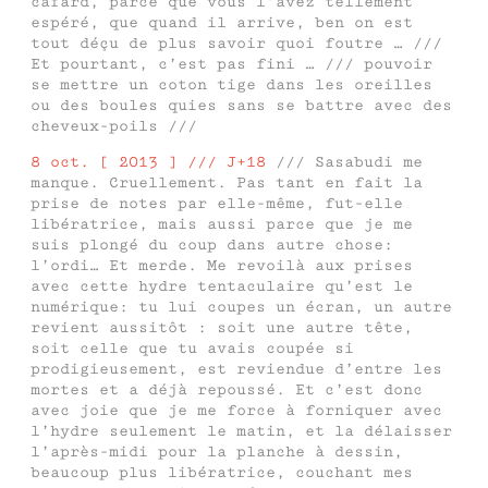
cafard, parce que vous l’avez tellement
espéré, que quand il arrive, ben on est
tout déçu de plus savoir quoi foutre … ///
Et pourtant, c’est pas fini … /// pouvoir
se mettre un coton tige dans les oreilles
ou des boules quies sans se battre avec des
cheveux-poils ///
8 oct. [ 2013 ] /// J+18
/// Sasabudi me
manque. Cruellement. Pas tant en fait la
prise de notes par elle-même, fut-elle
libératrice, mais aussi parce que je me
suis plongé du coup dans autre chose:
l’ordi… Et merde. Me revoilà aux prises
avec cette hydre tentaculaire qu’est le
numérique: tu lui coupes un écran, un autre
revient aussitôt : soit une autre tête,
soit celle que tu avais coupée si
prodigieusement, est reviendue d’entre les
mortes et a déjà repoussé. Et c’est donc
avec joie que je me force à forniquer avec
l’hydre seulement le matin, et la délaisser
l’après-midi pour la planche à dessin,
beaucoup plus libératrice, couchant mes