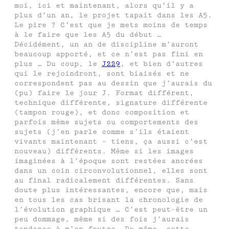
moi, ici et maintenant, alors qu’il y a
plus d’un an, le projet tapait dans les A5.
Le pire ? C’est que je mets moins de temps
à le faire que les A5 du début …
Décidément, un an de discipline m’auront
beaucoup apporté, et ce n’est pas fini en
plus … Du coup, le
J229
, et bien d’autres
qui le rejoindront, sont biaisés et ne
correspondent pas au dessin que j’aurais du
(pu) faire le jour J. Format différent,
technique différente, signature différente
(tampon rouge), et donc composition et
parfois même sujets ou comportements des
sujets (j’en parle comme s’ils étaient
vivants maintenant – tiens, ça aussi c’est
nouveau) différents. Même si les images
imaginées à l’époque sont restées ancrées
dans un coin circonvolutionnel, elles sont
au final radicalement différentes. Sans
doute plus intéressantes, encore que, mais
en tous les cas brisant la chronologie de
l’évolution graphique … C’est peut-être un
peu dommage, même si des fois j’aurais
tendance à m’en foutre. De même, cette