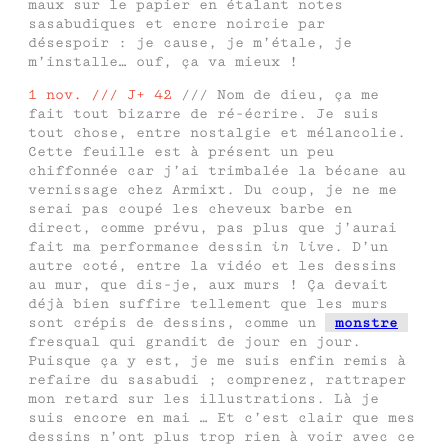
maux sur le papier en étalant notes
sasabudiques et encre noircie par
désespoir : je cause, je m’étale, je
m’installe… ouf, ça va mieux !
1 nov. /// J+ 42
/// Nom de dieu, ça me
fait tout bizarre de ré-écrire. Je suis
tout chose, entre nostalgie et mélancolie.
Cette feuille est à présent un peu
chiffonnée car j’ai trimbalée la bécane au
vernissage chez Armixt. Du coup, je ne me
serai pas coupé les cheveux barbe en
direct, comme prévu, pas plus que j’aurai
fait ma performance dessin
in live
. D’un
autre coté, entre la vidéo et les dessins
au mur, que dis-je, aux murs ! Ça devait
déjà bien suffire tellement que les murs
sont crépis de dessins, comme un
monstre
fresqual qui grandit de jour en jour.
Puisque ça y est, je me suis enfin remis à
refaire du sasabudi ; comprenez, rattraper
mon retard sur les illustrations. Là je
suis encore en mai … Et c’est clair que mes
dessins n’ont plus trop rien à voir avec ce