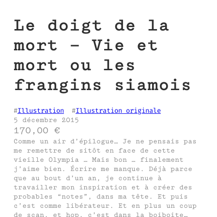
Le doigt de la
mort – Vie et
mort ou les
frangins siamois
#
Illustration
  #
Illustration originale
5 décembre 2015
170,00
€
Comme un air d’épilogue… Je ne pensais pas
me remettre de sitôt en face de cette
vieille Olympia … Mais bon … finalement
j’aime bien. Écrire me manque. Déjà parce
que au bout d’un an, je continue à
travailler mon inspiration et à créer des
probables “notes”, dans ma tête. Et puis
c’est comme libérateur. Et en plus un coup
de scan, et hop, c’est dans la boiboite…