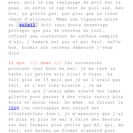
peau, puis le cap repiquage de poil sur la
peau, et enfin le cap bout de poil usé, ben
non, ça gratte pas, pas plus que ça tient
chaud d’ailleurs. Même une tignasse noire
au
soleil
doit sans doute davantage
protéger que pas de cheveux du tout,
offrant une couverture de surface remplie
d’air… l’humain est pas si mal fait, enfin
bon, hormis son cerveau démesuré j’veux
dire.
11 nov. /// news ///
les nouveautés
pointent leur bout de nez: je me rase la
barbe (si petite soit-elle) à blanc. Ça
fait plus de 13 mois que je ne l’avais pas
fait, et c’est très bizarre … Je me
rappelle que j’avais même acheté des lames
gilette pour passer à des vrais rasoir plus
écolo et moins cher. De même, en faisant le
J229
(en rattrapant mon retard des
illustrations donc), je m’aperçois que j’ai
de plus en plus de mal à faire des dessins
sur des formats plus petits que A3, qui, de
fait, est devenu un format standard pour