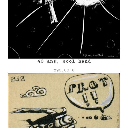
40 ans, cool hand
290,00
€