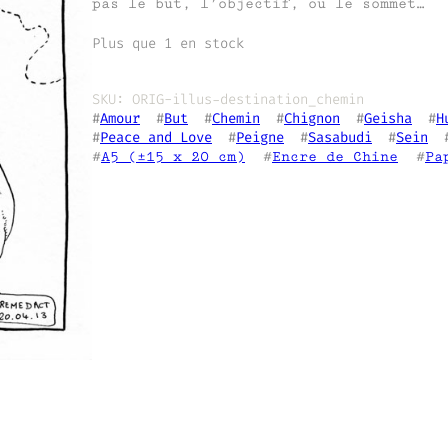
pas le but, l’objectif, ou le sommet…
Plus que 1 en stock
SKU:
ORIG-illus-destination_chemin
#
Amour
  #
But
  #
Chemin
  #
Chignon
  #
Geisha
  #
H
#
Peace and Love
  #
Peigne
  #
Sasabudi
  #
Sein
  
#
A5 (±15 x 20 cm)
  #
Encre de Chine
  #
Pa