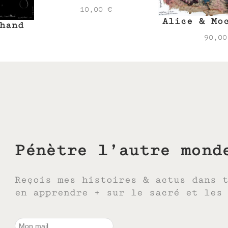
10,00
€
Alice & Mo
hand
90,0
Pénètre l’autre mond
Reçois mes histoires & actus dans 
en apprendre + sur le sacré et les