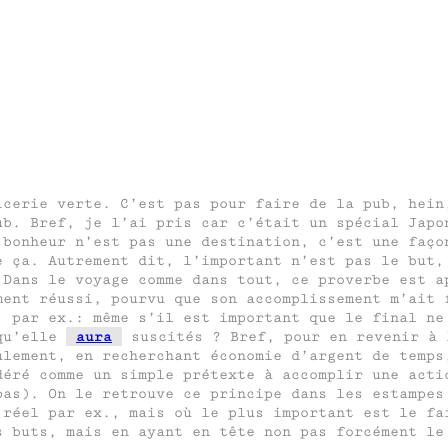
icerie verte. C’est pas pour faire de la pub, hein
ub. Bref, je l’ai pris car c’était un spécial Japo
 bonheur n’est pas une destination, c’est une faço
e ça. Autrement dit, l’important n’est pas le but,
 Dans le voyage comme dans tout, ce proverbe est a
ment réussi, pourvu que son accomplissement m’ait 
, par ex.: même s’il est important que le final ne
 qu’elle
aura
suscités ? Bref, pour en revenir à 
ulement, en recherchant économie d’argent de temps
déré comme un simple prétexte à accomplir une acti
pas). On le retrouve ce principe dans les estampes
 réel par ex., mais où le plus important est le fa
s buts, mais en ayant en tête non pas forcément le