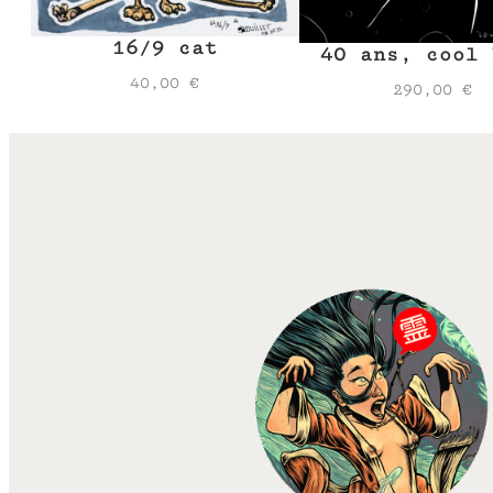
16/9 cat
40 ans, cool 
40,00
€
290,00
€