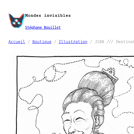
Aller
au
Mondes invisibles
contenu
Stéphane Bouillet
Accueil
/
Boutique
/
Illustration
/ J188 /// Destina