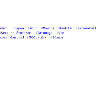
umain
  #
Japon
  #
Mort
  #
Mouche
  #
Nudité
  #
Paranormal
#
Sexe et érotisme
  #
Tatouage
  #
Vie
pier Montval (300g/m2)
  #
Plume