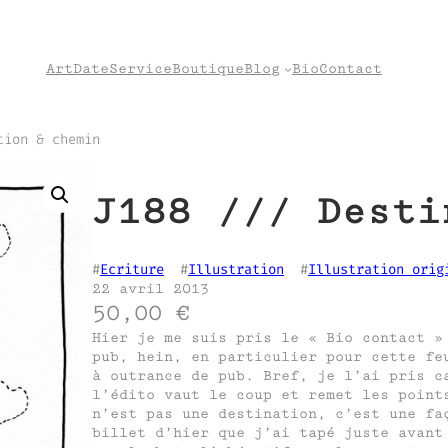
Art
Date
Service
Boutique
Blog
Bio
Contact
tion & chemin
J188 /// Desti
#
Ecriture
  #
Illustration
  #
Illustration orig
22 avril 2013
50,00
€
Hier je me suis pris le « Bio contact »
pub, hein, en particulier pour cette fe
à outrance de pub. Bref, je l’ai pris c
l’édito vaut le coup et remet les point
n’est pas une destination, c’est une fa
billet d’hier que j’ai tapé juste avant