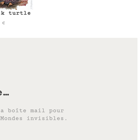
ck turtle
0
€
e…
ta boîte mail pour
 Mondes invisibles.