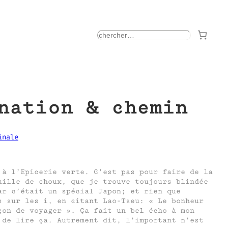
rechercher
nation & chemin
inale
 à l’Epicerie verte. C’est pas pour faire de la
uille de choux, que je trouve toujours blindée
ar c’était un spécial Japon; et rien que
s sur les i, en citant Lao-Tseu: « Le bonheur
çon de voyager ». Ça fait un bel écho à mon
 de lire ça. Autrement dit, l’important n’est