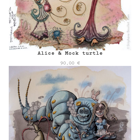
Alice & Mock turtle
90,00
€