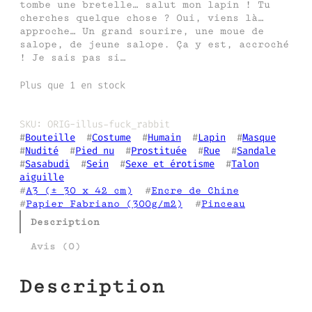
tombe une bretelle… salut mon lapin ! Tu
cherches quelque chose ? Oui, viens là…
approche… Un grand sourire, une moue de
salope, de jeune salope. Ça y est, accroché
! Je sais pas si…
Plus que 1 en stock
SKU:
ORIG-illus-fuck_rabbit
#
Bouteille
  #
Costume
  #
Humain
  #
Lapin
  #
Masque
#
Nudité
  #
Pied nu
  #
Prostituée
  #
Rue
  #
Sandale
#
Sasabudi
  #
Sein
  #
Sexe et érotisme
  #
Talon
aiguille
#
A3 (± 30 x 42 cm)
  #
Encre de Chine
#
Papier Fabriano (300g/m2)
  #
Pinceau
Description
Avis (0)
Description