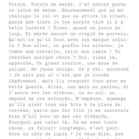
Putain. Putain de merde, j’ai encore perdu
ce talon de merde. Heureusement que ça me
chaloupe le cul et que ça attire le client,
parce que sinon je les aurais viré il y a
belle lurette ! Tiens, quand on parle du
loup… Et merde encore un cinglé de pervers…
Qu’est-ce qu’il fout avec son masque celui-
là ? Bon allez, on gonfle les nichons, je
tombe une bretelle… salut mon lapin ! Tu
cherches quelque chose ? Oui, viens là…
approche… Un grand sourire, une moue de
salope, de jeune salope. Ça y est, accroché
! Je sais pas si c’est que je louche
légèrement, mais ils craquent tous pour ma
belle gueule. Allez, une main au panier… Et
l’autre sur les nichons, ou au cul, ça
dépend de ces enfoirés… N’empêche, dommage
qu’ils aient tous une bite à la place du
cerveau, parce que des fois je me casserais
bien d’ici avec un des ces richards…
Pourquoi pas celui là… Je me sens toute
chose, ça faisait longtemps… C’est peut-
être sa tête de lapin ? Je veux dire, son