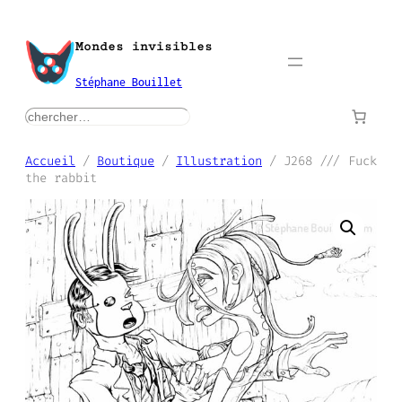
Aller
au
Mondes invisibles
contenu
Stéphane Bouillet
rechercher
Accueil
/
Boutique
/
Illustration
/ J268 /// Fuck
the rabbit