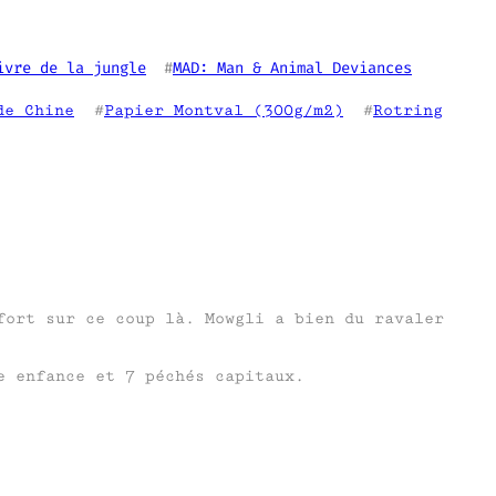
ivre de la jungle
  #
MAD: Man & Animal Deviances
de Chine
  #
Papier Montval (300g/m2)
  #
Rotring
fort sur ce coup là. Mowgli a bien du ravaler
e enfance et 7 péchés capitaux.