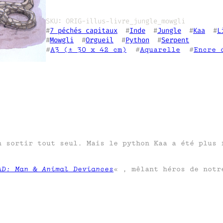
SKU:
ORIG-illus-livre_jungle_mowgli
#
7 péchés capitaux
  #
Inde
  #
Jungle
  #
Kaa
  #
L
#
Mowgli
  #
Orgueil
  #
Python
  #
Serpent
#
A3 (± 30 x 42 cm)
  #
Aquarelle
  #
Encre 
n sortir tout seul. Mais le python Kaa a été plus 
AD: Man & Animal Deviances
« , mêlant héros de notr