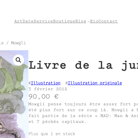
Art
Date
Service
Boutique
Blog
Bio
Contact
le / Mowgli
Livre de la ju
#
Illustration
  #
Illustration originale
3 février 2012
90,00
€
Mowgli pense toujours être assez fort p
été plus fort sur ce coup là. Mowgli a 
fait partie de la série « MAD: Man & An
et 7 péchés capitaux.
Plus que 1 en stock