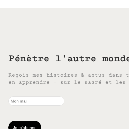
Pénètre l’autre mond
Reçois mes histoires & actus dans 
en apprendre + sur le sacré et les