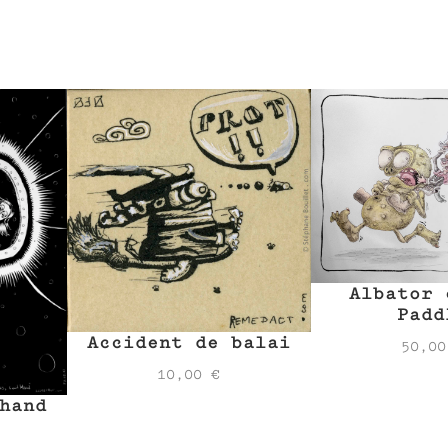
Albator 
Padd
Accident de balai
50,0
10,00
€
hand