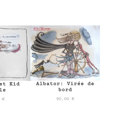
Albator: Virée de
et Kid
bord
le
90,00
€
0
€