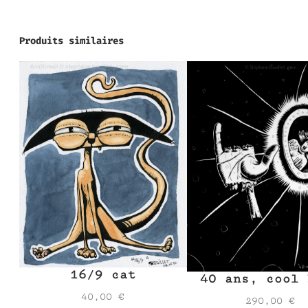
Produits similaires
16/9 cat
40 ans, cool 
40,00
€
290,00
€