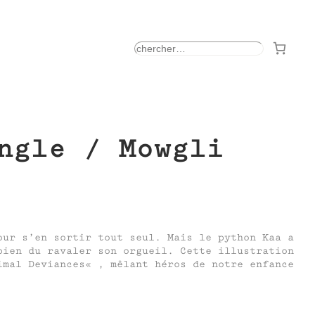
rechercher
ngle / Mowgli
our s’en sortir tout seul. Mais le python Kaa a
bien du ravaler son orgueil. Cette illustration
imal Deviances« , mêlant héros de notre enfance