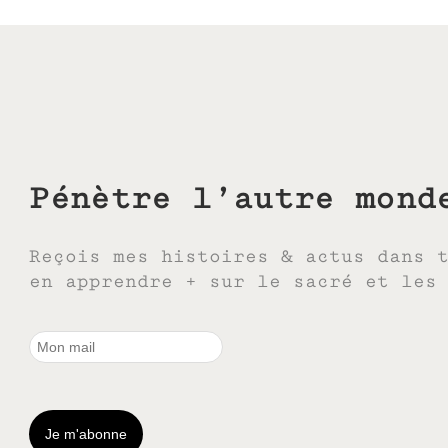
Pénètre l’autre mond
Reçois mes histoires & actus dans 
en apprendre + sur le sacré et les