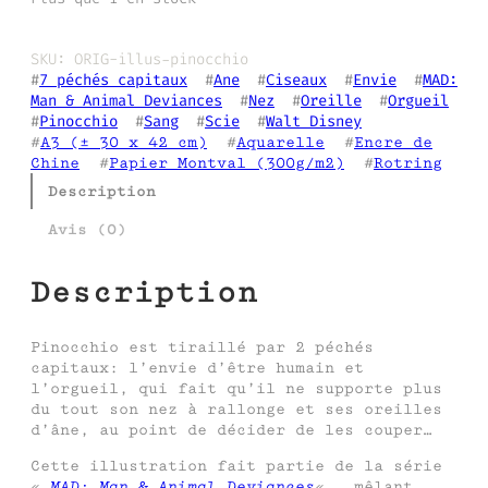
SKU:
ORIG-illus-pinocchio
#
7 péchés capitaux
  #
Ane
  #
Ciseaux
  #
Envie
  #
MAD:
Man & Animal Deviances
  #
Nez
  #
Oreille
  #
Orgueil
#
Pinocchio
  #
Sang
  #
Scie
  #
Walt Disney
#
A3 (± 30 x 42 cm)
  #
Aquarelle
  #
Encre de
Chine
  #
Papier Montval (300g/m2)
  #
Rotring
Description
Avis (0)
Description
Pinocchio est tiraillé par 2 péchés
capitaux: l’envie d’être humain et
l’orgueil, qui fait qu’il ne supporte plus
du tout son nez à rallonge et ses oreilles
d’âne, au point de décider de les couper…
Cette illustration fait partie de la série
«
MAD: Man & Animal Deviances
« , mêlant