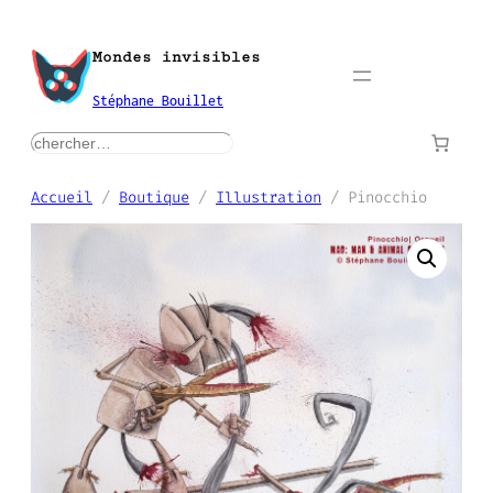
Aller
au
Mondes invisibles
contenu
Stéphane Bouillet
rechercher
Accueil
/
Boutique
/
Illustration
/ Pinocchio