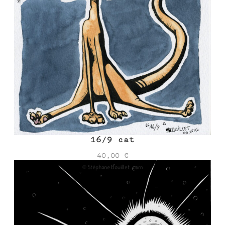
16/9 cat
40,00
€