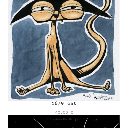
16/9 cat
40,00
€