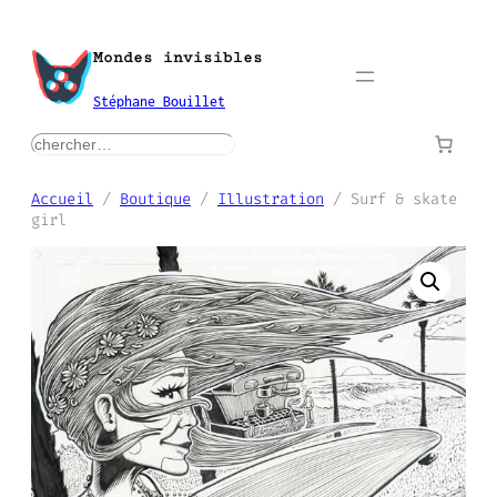
Aller
au
Mondes invisibles
contenu
Stéphane Bouillet
rechercher
Accueil
/
Boutique
/
Illustration
/ Surf & skate
girl