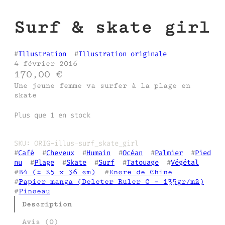
Surf & skate girl
#
Illustration
  #
Illustration originale
4 février 2016
170,00
€
Une jeune femme va surfer à la plage en
skate
Plus que 1 en stock
SKU:
ORIG-illus-surf_skate_girl
#
Café
  #
Cheveux
  #
Humain
  #
Océan
  #
Palmier
  #
Pied
nu
  #
Plage
  #
Skate
  #
Surf
  #
Tatouage
  #
Végétal
#
B4 (± 25 x 36 cm)
  #
Encre de Chine
#
Papier manga (Deleter Ruler C – 135gr/m2)
#
Pinceau
Description
Avis (0)