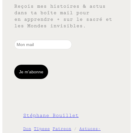
Reçois mes histoires & actus
dans ta boîte mail pour
en apprendre + sur le sacré et
les Mondes invisibles.
Stéphane Bouillet
Don
Tipeee
Patreon
/
Astuces-