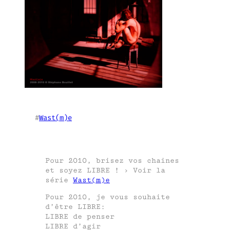
#
Wast(m)e
Pour 2010, brisez vos chaines
et soyez LIBRE ! › Voir la
série
Wast(m)e
Pour 2010, je vous souhaite
d’être LIBRE:
LIBRE de penser
LIBRE d’agir