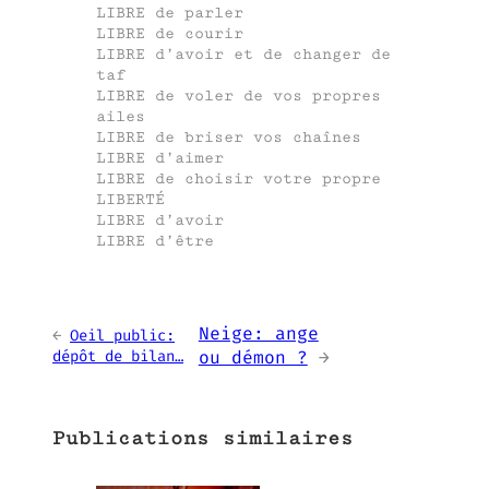
LIBRE de parler
LIBRE de courir
LIBRE d’avoir et de changer de
taf
LIBRE de voler de vos propres
ailes
LIBRE de briser vos chaînes
LIBRE d’aimer
LIBRE de choisir votre propre
LIBERTÉ
LIBRE d’avoir
LIBRE d’être
Neige: ange
←
Oeil public:
dépôt de bilan…
ou démon ?
→
Publications similaires