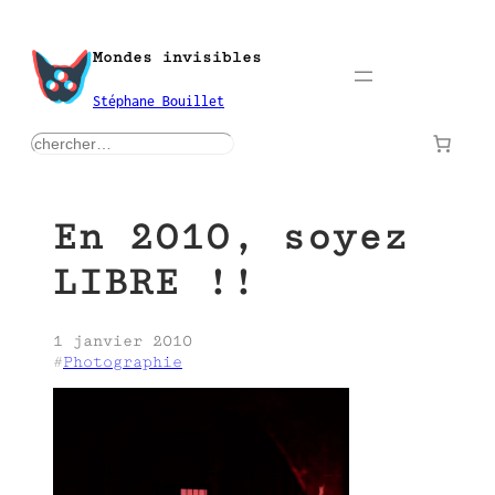
Aller
au
Mondes invisibles
contenu
Stéphane Bouillet
rechercher
En 2010, soyez
LIBRE !!
1 janvier 2010
#
Photographie