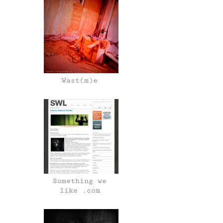
Wast(m)e
Something we
like .com