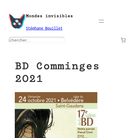
Aller
au
Mondes invisibles
contenu
Stéphane Bouillet
rechercher
BD Comminges
2021