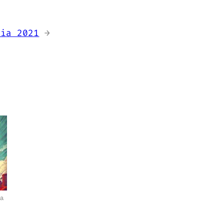
sia 2021
→
a