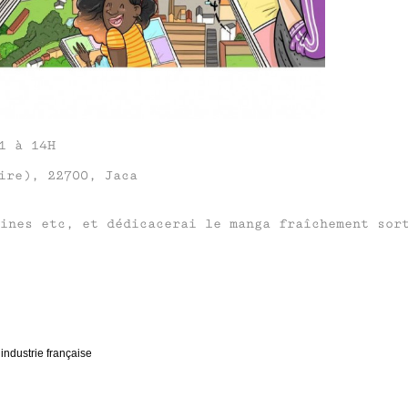
1 à 14H
ire), 22700, Jaca
zines etc, et dédicacerai le manga fraîchement so
ndustrie française