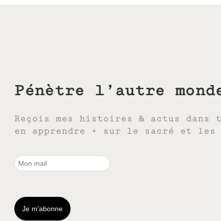
Pénètre l’autre mond
Reçois mes histoires & actus dans 
en apprendre + sur le sacré et les