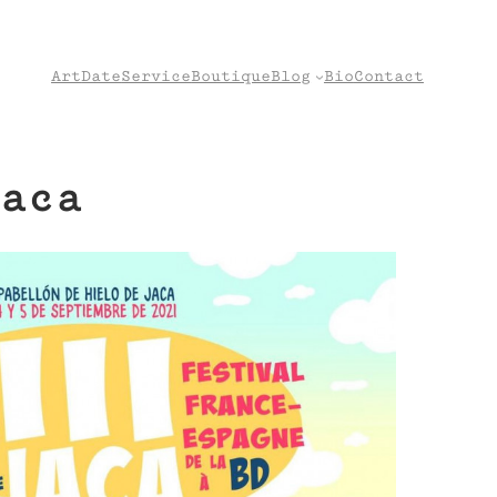
Art
Date
Service
Boutique
Blog
Bio
Contact
aca