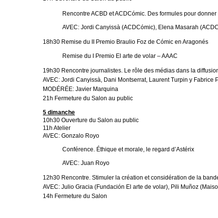
Rencontre ACBD et ACDCómic. Des formules pour donner de 
AVEC: Jordi Canyissà (ACDCómic), Elena Masarah (ACDCóm
18h30 Remise du II Premio Braulio Foz de Cómic en Aragonés
Remise du I Premio El arte de volar – AAAC
19h30 Rencontre journalistes. Le rôle des médias dans la diffusion
AVEC: Jordi Canyissà, Dani Montserrat, Laurent Turpin y Fabrice P
MODÉRÉE: Javier Marquina
21h Fermeture du Salon au public
5 dimanche
10h30 Ouverture du Salon au public
11h Atelier
AVEC: Gonzalo Royo
Conférence. Éthique et morale, le regard d’Astérix
AVEC: Juan Royo
12h30 Rencontre. Stimuler la création et considération de la band
AVEC: Julio Gracia (Fundación El arte de volar), Pili Muñoz (Mais
14h Fermeture du Salon