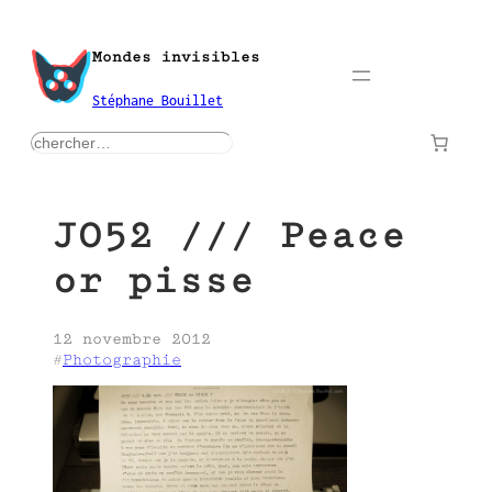
Aller
au
Mondes invisibles
contenu
Stéphane Bouillet
rechercher
J052 /// Peace
or pisse
12 novembre 2012
#
Photographie