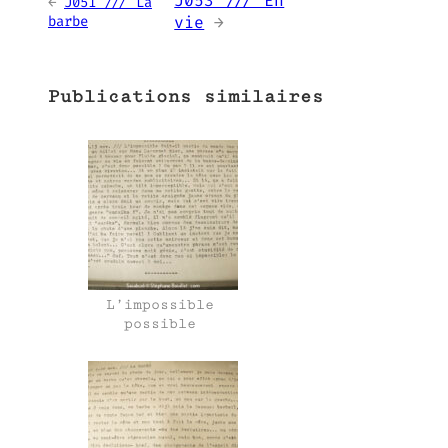
J053 /// En
←
J051 /// La
barbe
vie
→
Publications similaires
L’impossible
possible