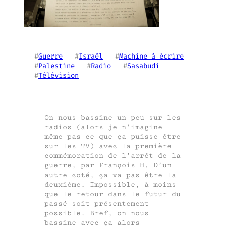
#
Guerre
   #
Israël
   #
Machine à écrire
#
Palestine
   #
Radio
   #
Sasabudi
#
Télévision
On nous bassine un peu sur les
radios (alors je n’imagine
même pas ce que ça puisse être
sur les TV) avec la première
commémoration de l’arrêt de la
guerre, par François H. D’un
autre coté, ça va pas être la
deuxième. Impossible, à moins
que le retour dans le futur du
passé soit présentement
possible. Bref, on nous
bassine avec ça alors