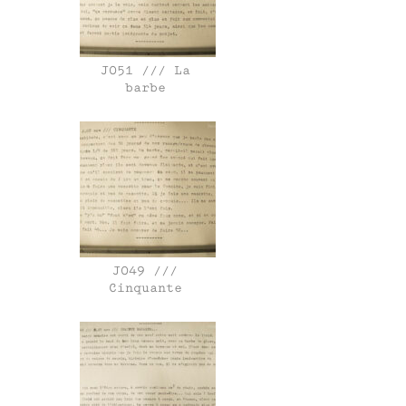
J051 /// La
barbe
J049 ///
Cinquante