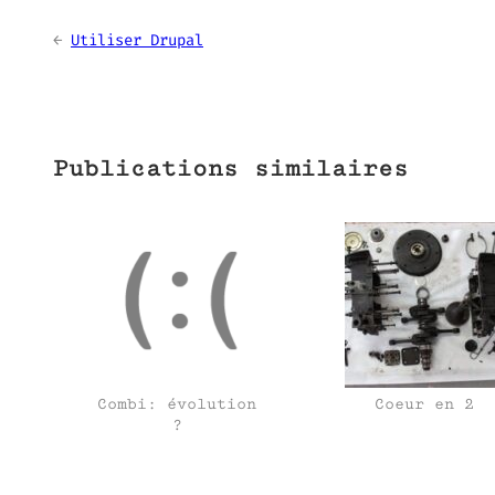
←
Utiliser Drupal
Publications similaires
Combi: évolution
Coeur en 2
?