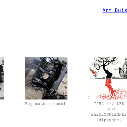
Art Bui
Bug moteur combi
J252 /// LES
VILLES
BABYLONNIENNES
(diptyque)