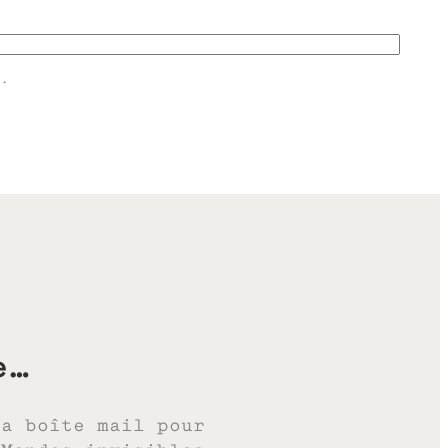
.
e…
ta boîte mail pour