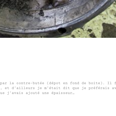
par la contre-butée (dépot en fond de boite). Il 
, et d’ailleurs je m’était dit que je préférais a
ue j’avais ajouté une épaisseur…