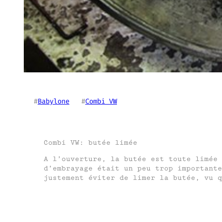
#
Babylone
   #
Combi VW
Combi VW: butée limée
A l’ouverture, la butée est toute limée 
d’embrayage était un peu trop importante
justement éviter de limer la butée, vu q