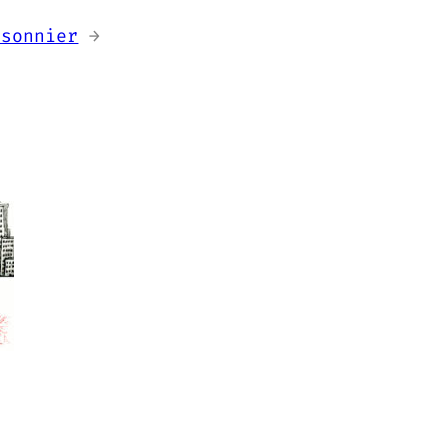
ssonnier
→