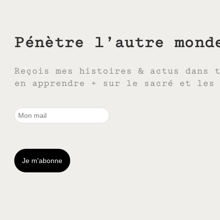
Pénètre l’autre mond
Reçois mes histoires & actus dans 
en apprendre + sur le sacré et les