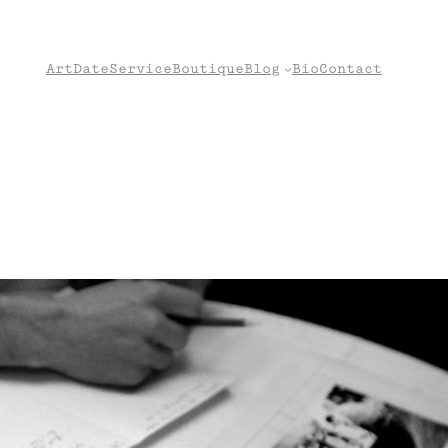
Art
Date
Service
Boutique
Blog
Bio
Contact