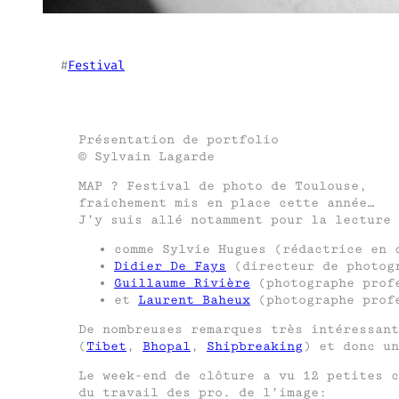
#
Festival
Présentation de portfolio
© Sylvain Lagarde
MAP ? Festival de photo de Toulouse,
fraichement mis en place cette année…
J’y suis allé notamment pour la lecture 
comme Sylvie Hugues (rédactrice en 
Didier De Fays
(directeur de photog
Guillaume Rivière
(photographe profe
et
Laurent Baheux
(photographe profe
De nombreuses remarques très intéressant
(
Tibet
,
Bhopal
,
Shipbreaking
) et donc un
Le week-end de clôture a vu 12 petites c
du travail des pro. de l’image: