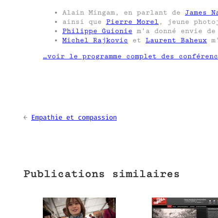
Alain Mingam, en parlant de
James N
ainsi que
Pierre Morel
, jeune photo
Philippe Guionie
m’a donné envie de 
Michel Rajkovic
et
Laurent Baheux
m’
…voir le programme complet des conférenc
←
Empathie et compassion
Publications similaires