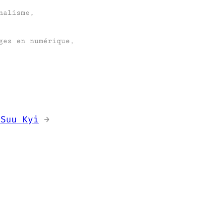
nalisme,
ges en numérique,
 Suu Kyi
→