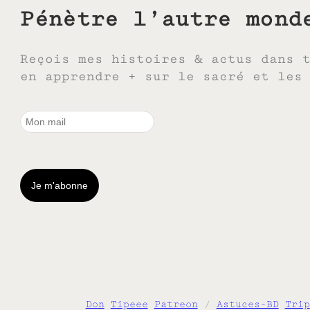
Pénètre l’autre mond
Reçois mes histoires & actus dans 
en apprendre + sur le sacré et les
Don
Tipeee
Patreon
/
Astuces-BD
Trip