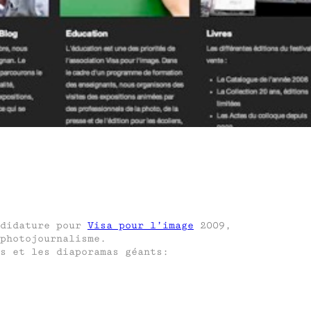
ndidature pour
Visa pour l’image
2009,
photojournalisme.
s et les diaporamas géants: