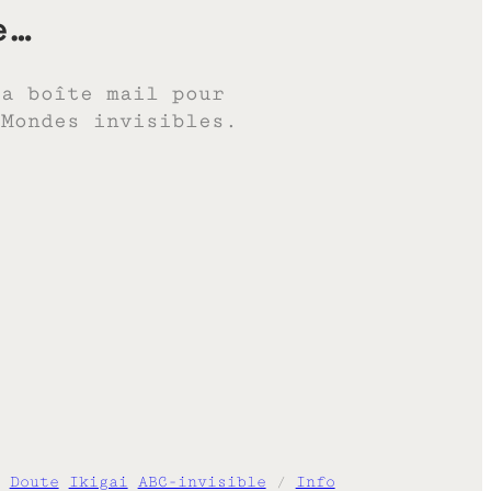
e…
ta boîte mail pour
 Mondes invisibles.
Doute
Ikigai
ABC-invisible
/
Info