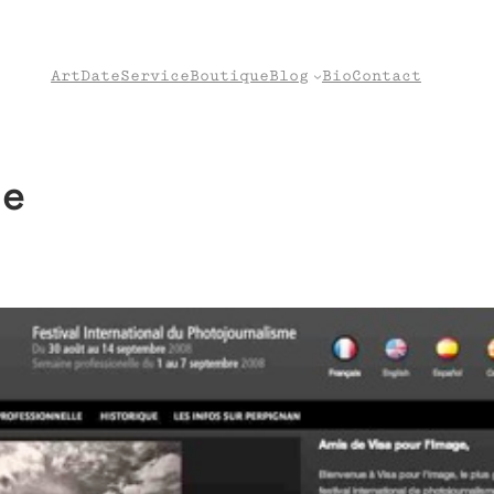
Art
Date
Service
Boutique
Blog
Bio
Contact
e