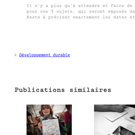
Il n’y a plus qu’à attendre et faire de 
pour ces 3 sujets, qui seront exposés da
Reste à préciser exactement les dates et
←
Développement durable
Publications similaires