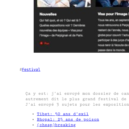
#
Festival
Ça y est: j’ai envoyé mon dossier de ca
autrement dit le plus grand festival de 
J’ai envoyé 3 sujets pour les exposition
Tibet: 50 ans d’exil
Bhopal: 25 ans de poison
(cheap)breaking