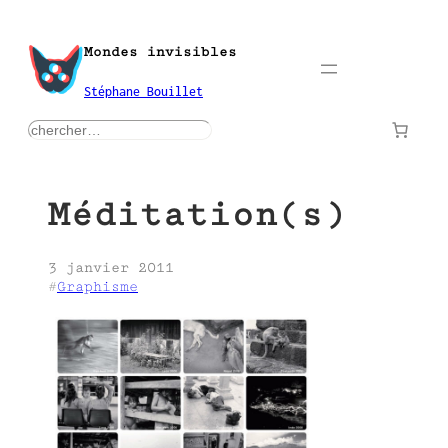
Aller
au
Mondes invisibles
contenu
Stéphane Bouillet
rechercher
Méditation(s)
3 janvier 2011
#
Graphisme