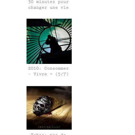
30 minutes pour
changer une vie
2010: Consommer
– Vivre + (5/7)
Tabac: pas de