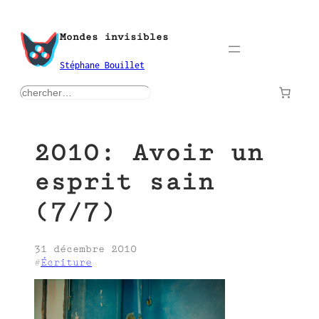
Aller
au
Mondes invisibles
contenu
Stéphane Bouillet
rechercher
2010: Avoir un
esprit sain
(7/7)
31 décembre 2010
#
Écriture