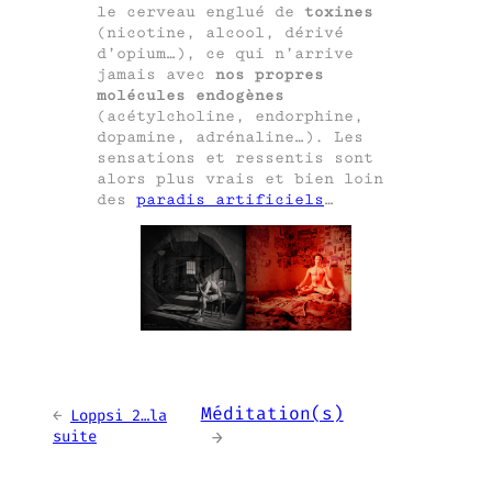
le cerveau englué de
toxines
(nicotine, alcool, dérivé
d’opium…), ce qui n’arrive
jamais avec
nos propres
molécules endogènes
(acétylcholine, endorphine,
dopamine, adrénaline…). Les
sensations et ressentis sont
alors plus vrais et bien loin
des
paradis artificiels
…
Méditation(s)
←
Loppsi 2…la
suite
→