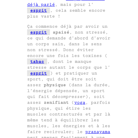
déjà parlé
, mais pour l’
esprit
, cela semble encore
plus vaste !
Ça commence déjà par avoir un
esprit
apaisé
, non stressé,
ce qui demande d’abord d’avoir
un corps sain, dans le sens
non stressé. Donc éviter
encore une fois les toxines (
tabac
, dont le manque
stresse autant le corps que l’
esprit
) et pratiquer un
sport, qui doit être soit
assez
physique
(dans la durée,
l’énergie dépensée, un sport
qui fait
décompresser
), soit
assez
zenifiant
(
yoga
, parfois
physique, qui étire les
muscles contracturés et par là
même tend à équilibrer les
muscles, les énergies et à les
faire recirculer; le
pranayama
peut amener facilement à une