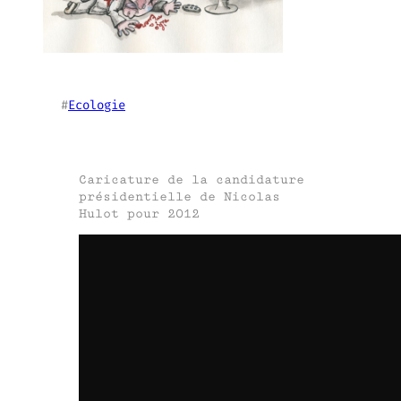
#
Ecologie
Caricature de la candidature
présidentielle de Nicolas
Hulot pour 2012