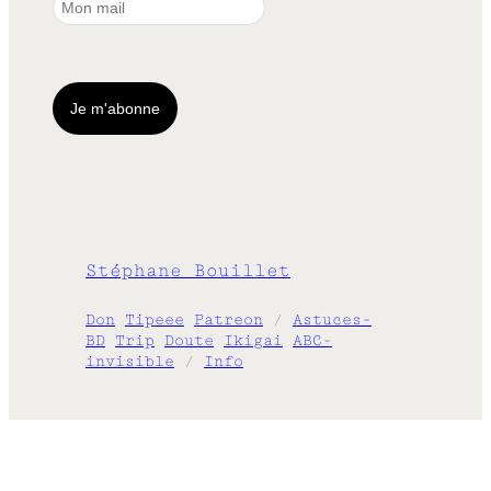
Stéphane Bouillet
Don
Tipeee
Patreon
/
Astuces-
BD
Trip
Doute
Ikigai
ABC-
invisible
/
Info