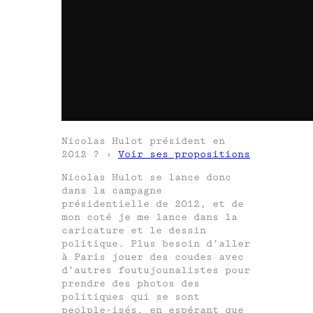
Nicolas Hulot président en
2012 ? ›
Voir ses propositions
Nicolas Hulot se lance donc
dans la campagne
présidentielle de 2012, et de
mon coté je me lance dans la
caricature et le dessin
politique. Plus besoin d’aller
à Paris jouer des coudes avec
d’autres foutujounalistes pour
prendre des photos des
politiques qui se sont
peolple-isés, en espérant que