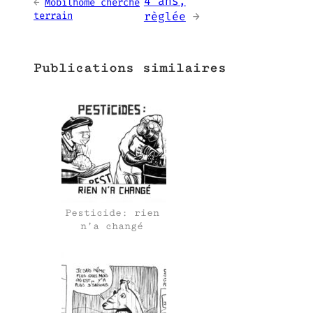
4 ans,
←
Mobilhome cherche
terrain
règlée
→
Publications similaires
Pesticide: rien
n’a changé