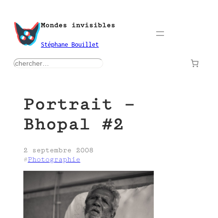
Aller
au
Mondes invisibles
contenu
Stéphane Bouillet
rechercher
Portrait –
Bhopal #2
2 septembre 2008
#
Photographie