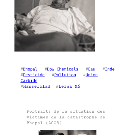
#
Bhopal
   #
Dow Chemicals
   #
Eau
   #
Inde
#
Pesticide
   #
Pollution
   #
Union
Carbide
#
Hasselblad
  #
Leica M6
Portraits de la situation des
victimes de la catastrophe de
Bhopal (2008)