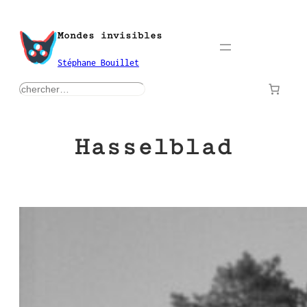
Aller
au
Mondes invisibles
contenu
Stéphane Bouillet
rechercher
Hasselblad