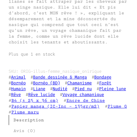
lianes se fait attraper par les cheveux par
un singe nasique. Elle lui dit « Et pis
d’abord, c’est MON rêve ! », expliquant le
désemparement et la mine déconcertée du
nasique qui comprend que tout ceci n’est
qu’un rêve, un voyage chamanique fait par
la femme, comme un rêve lucide dont elle
choisit les tenants et aboutissants.
Plus que 1 en stock
SKU:
ORIG-illus-femme_nasique_onirique
#
Animal
  #
Bande dessinée & Manga
  #
Bondage
#
Bornéo
  #
Bornéo (BD)
  #
Chamanisme
  #
Forêt
#
Humain
  #
Liane
  #
Nudité
  #
Pied nu
  #
Pleine lune
#
Rêve
  #
Rêve lucide
  #
Voyage chamanique
#
B4 (± 25 x 36 cm)
  #
Encre de Chine
#
Papier manga (IC-Inc – 135gr/m2)
  #
Plume G
#
Plume maru
Description
Avis (0)