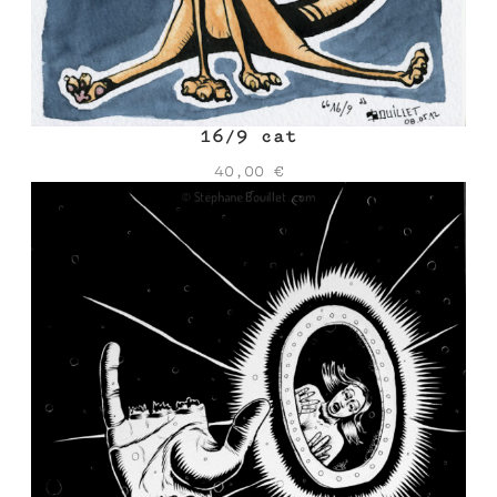
16/9 cat
40,00
€