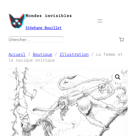
Aller
au
Mondes invisibles
contenu
Stéphane Bouillet
rechercher
Accueil
/
Boutique
/
Illustration
/ La femme et
le nasique onirique