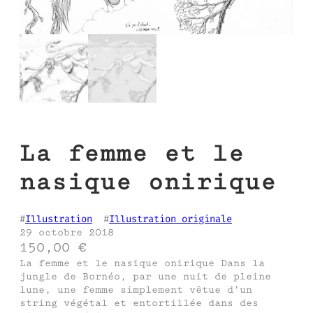
La femme et le
nasique onirique
#
Illustration
  #
Illustration originale
29 octobre 2018
150,00
€
La femme et le nasique onirique Dans la
jungle de Bornéo, par une nuit de pleine
lune, une femme simplement vêtue d’un
string végétal et entortillée dans des