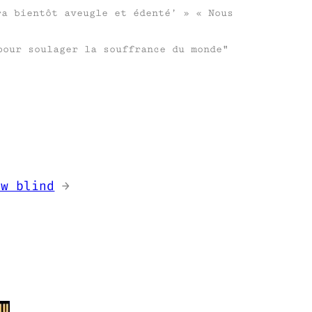
ra bientôt aveugle et édenté’ » « Nous
our soulager la souffrance du monde
ow blind
→