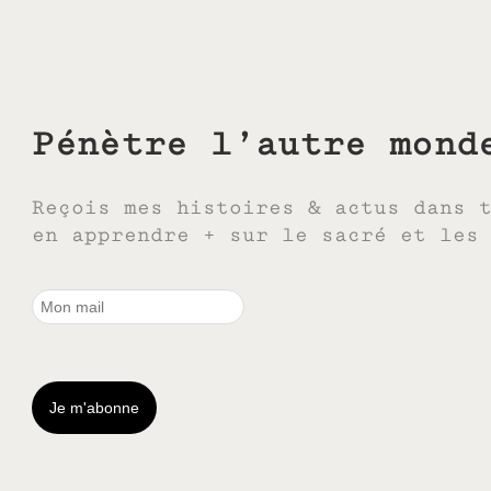
Pénètre l’autre mond
Reçois mes histoires & actus dans 
en apprendre + sur le sacré et les