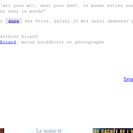
‘œil pour œil, dent pour dent, le monde entier se
ns dans le monde
 y
aura
des êtres, puisai-je moi aussi demeurer p
atthieu Ricard
Ricard
, moine bouddhiste et photographe
Sn