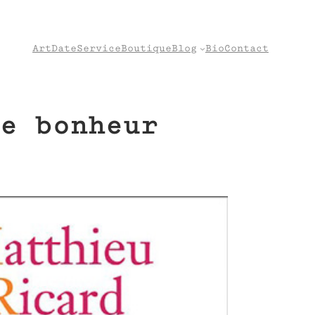
Art
Date
Service
Boutique
Blog
Bio
Contact
e bonheur